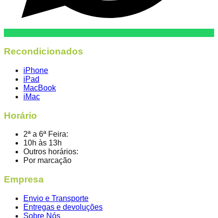
Recondicionados
iPhone
iPad
MacBook
iMac
Horário
2ª a 6ª Feira:
10h às 13h
Outros horários:
Por marcação
Empresa
Envio e Transporte
Entregas e devoluções
Sobre Nós